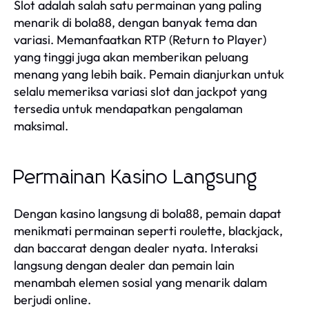
Slot adalah salah satu permainan yang paling
menarik di bola88, dengan banyak tema dan
variasi. Memanfaatkan RTP (Return to Player)
yang tinggi juga akan memberikan peluang
menang yang lebih baik. Pemain dianjurkan untuk
selalu memeriksa variasi slot dan jackpot yang
tersedia untuk mendapatkan pengalaman
maksimal.
Permainan Kasino Langsung
Dengan kasino langsung di bola88, pemain dapat
menikmati permainan seperti roulette, blackjack,
dan baccarat dengan dealer nyata. Interaksi
langsung dengan dealer dan pemain lain
menambah elemen sosial yang menarik dalam
berjudi online.