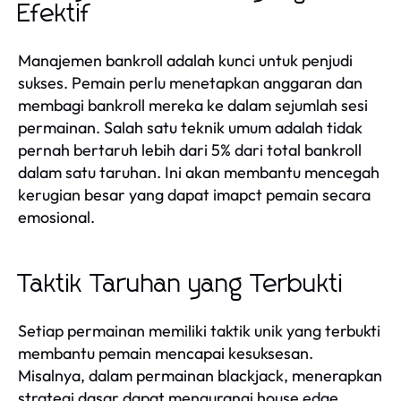
Efektif
Manajemen bankroll adalah kunci untuk penjudi
sukses. Pemain perlu menetapkan anggaran dan
membagi bankroll mereka ke dalam sejumlah sesi
permainan. Salah satu teknik umum adalah tidak
pernah bertaruh lebih dari 5% dari total bankroll
dalam satu taruhan. Ini akan membantu mencegah
kerugian besar yang dapat imapct pemain secara
emosional.
Taktik Taruhan yang Terbukti
Setiap permainan memiliki taktik unik yang terbukti
membantu pemain mencapai kesuksesan.
Misalnya, dalam permainan blackjack, menerapkan
strategi dasar dapat mengurangi house edge