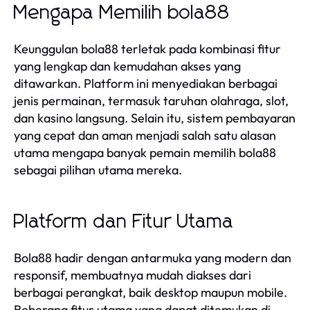
Mengapa Memilih bola88
Keunggulan bola88 terletak pada kombinasi fitur
yang lengkap dan kemudahan akses yang
ditawarkan. Platform ini menyediakan berbagai
jenis permainan, termasuk taruhan olahraga, slot,
dan kasino langsung. Selain itu, sistem pembayaran
yang cepat dan aman menjadi salah satu alasan
utama mengapa banyak pemain memilih bola88
sebagai pilihan utama mereka.
Platform dan Fitur Utama
Bola88 hadir dengan antarmuka yang modern dan
responsif, membuatnya mudah diakses dari
berbagai perangkat, baik desktop maupun mobile.
Beberapa fitur utama yang dapat ditemukan di