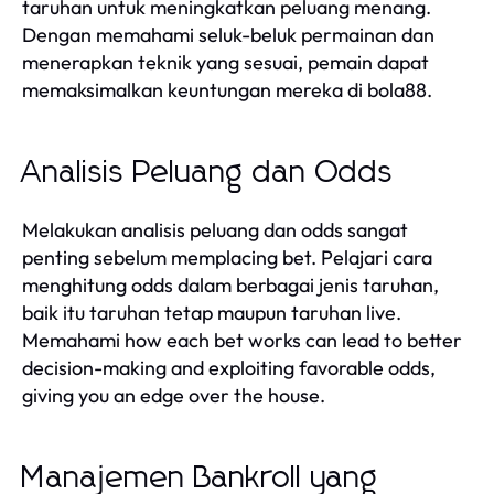
taruhan untuk meningkatkan peluang menang.
Dengan memahami seluk-beluk permainan dan
menerapkan teknik yang sesuai, pemain dapat
memaksimalkan keuntungan mereka di bola88.
Analisis Peluang dan Odds
Melakukan analisis peluang dan odds sangat
penting sebelum memplacing bet. Pelajari cara
menghitung odds dalam berbagai jenis taruhan,
baik itu taruhan tetap maupun taruhan live.
Memahami how each bet works can lead to better
decision-making and exploiting favorable odds,
giving you an edge over the house.
Manajemen Bankroll yang